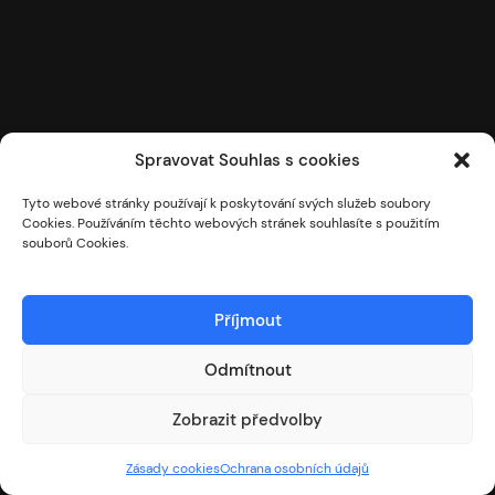
Spravovat Souhlas s cookies
Tyto webové stránky používají k poskytování svých služeb soubory
Cookies. Používáním těchto webových stránek souhlasíte s použitím
souborů Cookies.
Příjmout
Odmítnout
Obchodní podmínky
Zobrazit předvolby
Ochrana osobních údajů
Soubory cookies
Zásady cookies
Ochrana osobních údajů